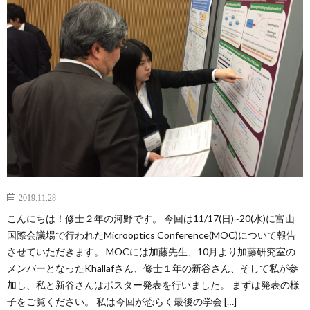
容
バ
動
学
ー
報
会
論
告
発
文
受
表
賞
外
＆
部
卒
助
連
業
2019.11.28
ア
こんにちは！修士２年の河野です。 今回は11/17(日)~20(水)に富山
成
国際会議場で行われたMicrooptics Conference(MOC)について報告
携
生
ク
させていただきます。 MOCには加藤先生、10月より加藤研究室の
メンバーとなったKhallafさん、修士１年の新谷さん、そして私が参
セ
加し、私と新谷さんはポスター発表を行いました。 まずは発表の様
子をご覧ください。 私は今回が恐らく最後の学会 […]