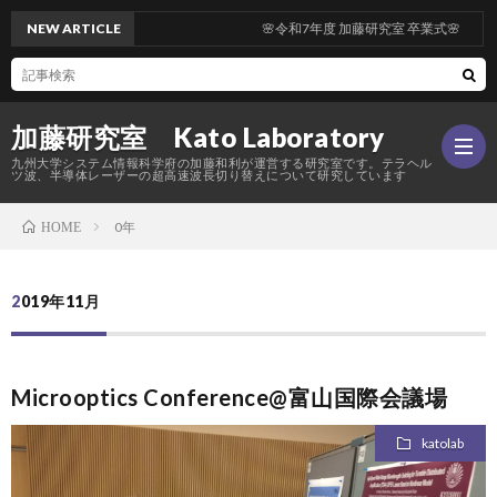
NEW ARTICLE
🌸令和7年度 加藤研究室 卒業式🌸
加藤研究室 Kato Laboratory
九州大学システム情報科学府の加藤和利が運営する研究室です。テラヘル
ツ波、半導体レーザーの超高速波長切り替えについて研究しています
0年
HOME
Hom
2019年11月
研
究
メ
Microoptics Conference@富山国際会議場
katolab
内
ン
活