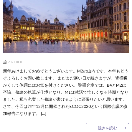
容
バ
動
学
ー
報
会
論
告
発
文
受
表
賞
外
2021.01.01
＆
部
卒
新年あけましておめでとうございます。M2の山内です。本年もどう
ぞよろしくお願い致します。 まだまだ寒い日が続きますが、皆様暖
助
連
業
ア
かくして体調にはお気を付けください。 弊研究室では、B4とM2は
卒論、修論の執筆が佳境となり、M1は就活で忙しくなる時期となり
ました。私も充実した修論が書けるように頑張りたいと思います。
成
携
生
ク
さて、今回は昨年12月に開催されたECOC2020という国際会議の参
加報告になります。 […]
セ
続きを読む