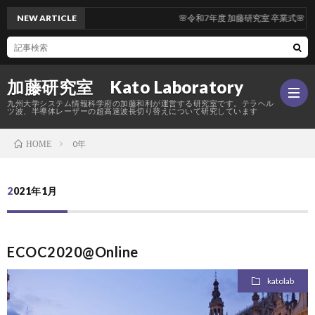
NEW ARTICLE
🌸令和7年度 加藤研究室 卒業式🌸
加藤研究室 Kato Laboratory
九州大学システム情報科学府の加藤和利が運営する研究室です。テラヘル
ツ波、半導体レーザーの超高速波長切り替えについて研究しています
0年
HOME
Hom
2021年1月
研
究
メ
ECOC2020@Online
katolab
内
ン
活