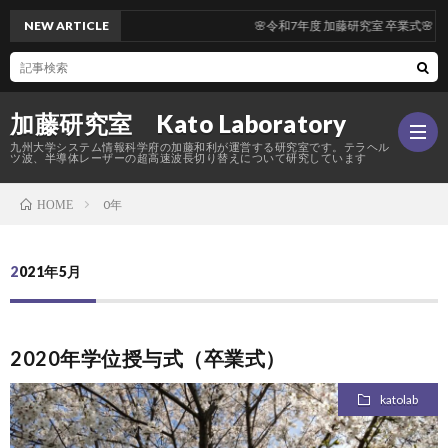
NEW ARTICLE
🌸令和7年度 加藤研究室 卒業式🌸
加藤研究室 Kato Laboratory
九州大学システム情報科学府の加藤和利が運営する研究室です。テラヘル
ツ波、半導体レーザーの超高速波長切り替えについて研究しています
0年
HOME
Hom
2021年5月
研
究
メ
2020年学位授与式（卒業式）
katolab
内
ン
活