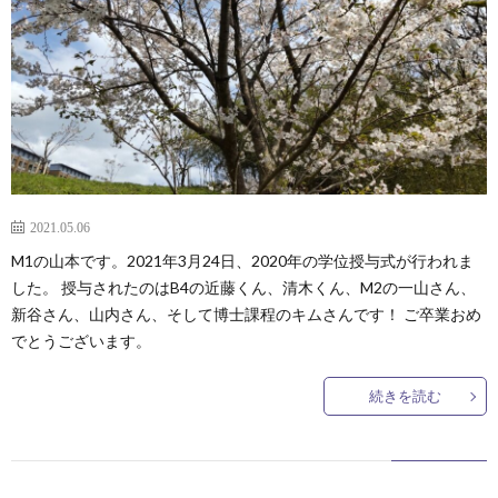
容
バ
動
学
ー
報
会
論
告
発
文
受
表
賞
外
2021.05.06
＆
部
卒
M1の山本です。2021年3月24日、2020年の学位授与式が行われま
した。 授与されたのはB4の近藤くん、清木くん、M2の一山さん、
新谷さん、山内さん、そして博士課程のキムさんです！ ご卒業おめ
助
連
業
ア
でとうございます。
成
携
生
ク
続きを読む
セ