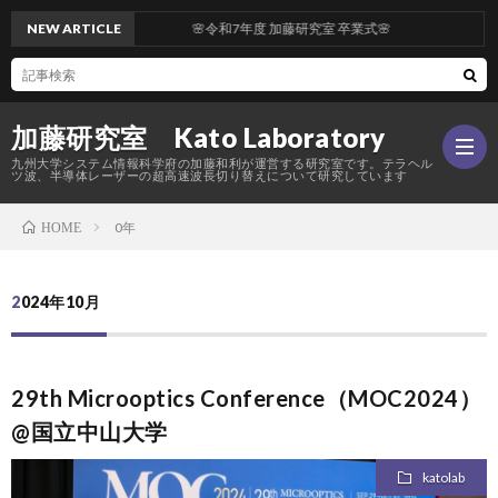
NEW ARTICLE
🌸令和7年度 加藤研究室 卒業式🌸
加藤研究室 Kato Laboratory
九州大学システム情報科学府の加藤和利が運営する研究室です。テラヘル
ツ波、半導体レーザーの超高速波長切り替えについて研究しています
0年
HOME
Hom
2024年10月
研
究
メ
29th Microoptics Conference（MOC2024）
@国立中山大学
内
ン
活
katolab