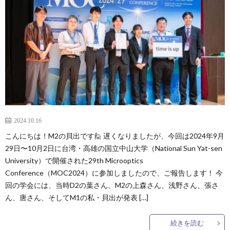
容
バ
動
学
ー
報
会
論
告
発
文
受
表
賞
外
＆
部
卒
2024.10.16
こんにちは！M2の貝出です🙋 遅くなりましたが、今回は2024年9月
助
連
業
ア
29日〜10月2日に台湾・高雄の国立中山大学（National Sun Yat-sen
University）で開催された29th Microoptics
Conference（MOC2024）に参加しましたので、ご報告します！ 今
成
携
生
ク
回の学会には、当時D2の葉さん、M2の上森さん、浅野さん、張さ
ん、唐さん、そしてM1の私・貝出が発表 […]
セ
続きを読む