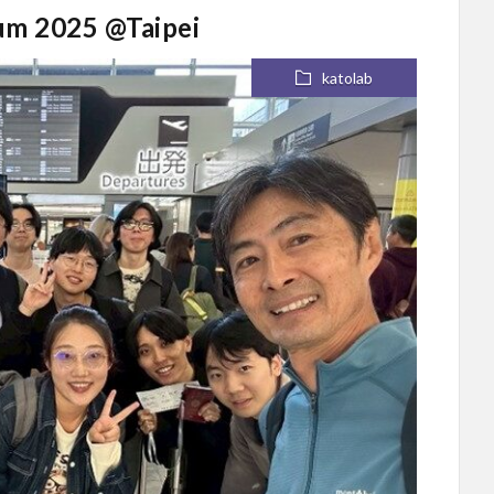
m 2025 @Taipei
katolab