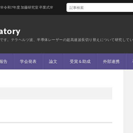
年度 加藤研究室 卒業式🌸
tory
です。テラヘルツ波、半導体レーザーの超高速波長切り替えについて研究して
報告
学会発表
論文
受賞＆助成
外部連携