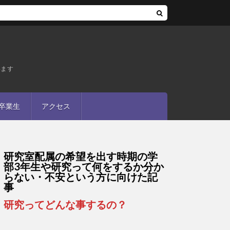
います
卒業生
アクセス
研究室配属の希望を出す時期の学
部3年生や研究って何をするか分か
らない・不安という方に向けた記
事
研究ってどんな事するの？