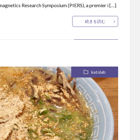
omagnetics Research Symposium (PIERS), a premier i […]
続きを読む
katolab