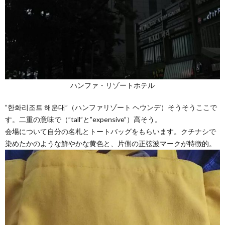
ハンファ・リゾートホテル
”한화리조트 해운대”（ハンファリゾート ヘウンデ）そうそうここで
す。二重の意味で（”tall”と”expensive”）高そう。
会場について自分の名札とトートバッグをもらいます。クチナシで
染めたかのような鮮やかな黄色と、片側の正弦波マークが特徴的。