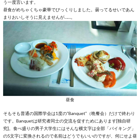
う一度言います。
昼食がめちゃくちゃ豪華でびっくりしました。曇ってるせいであん
まりおいしそうに見えませんが……。
昼食
そもそも普通の国際学会は1度の”Banquet”（晩餐会）だけで終わり
です。Banquetは研究者同士の交流を促すためにあります[独自研
究]。食べ盛りの男子大学生にはそんな横文字は全部「バイキング」
の5文字に変換されるので名前はどうでもいいのですが、何にせよ昼