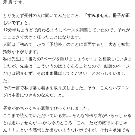
矛 盾 で す。
とりあえず受付の人に聞いてみたところ、
「すみません、冊子が正
しいです」
と。
12分半ちょうどで終わるようにペースを調整していたので、それが
ここにきて大きく狂ったことになります。
人間は「初めて」かつ「予想外」のことに直面すると、大きく知能
指数が下がります。
私は先生に「後ろの2ページを削りましょうか！」と相談しにいきま
したが、先生は「こういうのはよくあることなので、結論のページ
だけは紹介せず、そのまま飛ばしてください」とおっしゃいまし
た。
その一言で私は落ち着きを取り戻しました。そう、こんなハプニン
グは本番につきものなんだ、と。
昼食がめちゃくちゃ豪華でびっくりしました。
ここまで読んでいただいている方……そんな特殊な方がいらっしゃる
とは思いませんが……から今のところ「これ、ただの旅行レポじゃ
ん！！」という感想しか出ないようなレポですが、それを承知でも