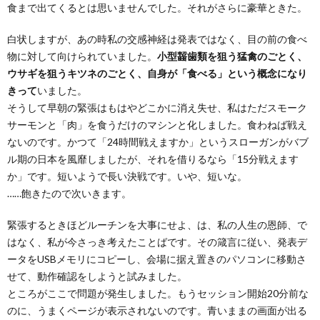
食まで出てくるとは思いませんでした。それがさらに豪華ときた。
白状しますが、あの時私の交感神経は発表ではなく、目の前の食べ
物に対して向けられていました。
小型齧歯類を狙う猛禽のごとく、
ウサギを狙うキツネのごとく、自身が「食べる」という概念になり
きって
いました。
そうして早朝の緊張はもはやどこかに消え失せ、私はただスモーク
サーモンと「肉」を食うだけのマシンと化しました。食わねば戦え
ないのです。かつて「24時間戦えますか」というスローガンがバブ
ル期の日本を風靡しましたが、それを借りるなら「15分戦えます
か」です。短いようで長い決戦です。いや、短いな。
……飽きたので次いきます。
緊張するときほどルーチンを大事にせよ、は、私の人生の恩師、で
はなく、私が今さっき考えたことばです。その箴言に従い、発表デ
ータをUSBメモリにコピーし、会場に据え置きのパソコンに移動さ
せて、動作確認をしようと試みました。
ところがここで問題が発生しました。もうセッション開始20分前な
のに、うまくページが表示されないのです。青いままの画面が出る