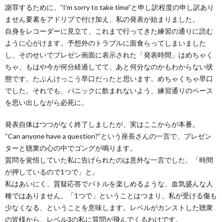
謝罪するために、”I’m sorry to take time”と申し訳程度の申し訳あり
ません要素をアドリブで付け加え、私の発表が始まりました。
自身をレコーダーに見立て、これまで行ってきた練習の通りに読む
ように心がけます。予想外のトラブルに面食らってしまいました
し、そのせいでプレゼン画面に表示された「発表時間」はめちゃく
ちゃ、もはや今が何分経過してて、あと何分なのかもわからない状
態です。たぶんけっこう早口だったと思います。めちゃくちゃ早口
でした。それでも、パニックに飲まれないよう、練習通りのペース
を思い出しながら必死に。
発表自体はつつがなく終了しましたが、実はここからが本番。
“Can anyone have a question?”という座長さんの一言で、プレゼン
ターと聴衆の心の中でゴングが鳴ります。
質問を覚悟していた私に告げられたのは意外な一言でした。「時間
が押しているので1つで」と。
私はあいにく、質疑応答でバトルを楽しめるような、血気盛んな人
種ではありません。「1つで」ということはつまり、私が受ける傷も
少なくなる、ということを意味します。レベルがカンストした聴衆
の皆様から、レベル3の私に質問が飛んでくるわけです。