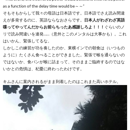
as a function of the delay time would be～～”
そもそもからして我々の母語は日本語です。日本語でさえ読み間違
えが多発するのに、英語ならなおさらです。
日本人がわざわざ英語
喋ってやってんだからお前らちったあ感謝しろよ！！！
ぐらいのノ
リで読み間違いを連発……（意外とこのメンタルは大事かも）。これ
はいかん、緊張してるな。
しかしこの練習が功を奏したのか、東横インでの朝食は（いつもの
ように）たくさん食べることができました。緊張で喉を通らないの
ではないか、食パンが喉に詰まって、そのままご臨終するのではな
いかとの危惧は、杞憂に終わったわけです。
キムさんに案内されるがまま到着したのはこれまた高いホテル。