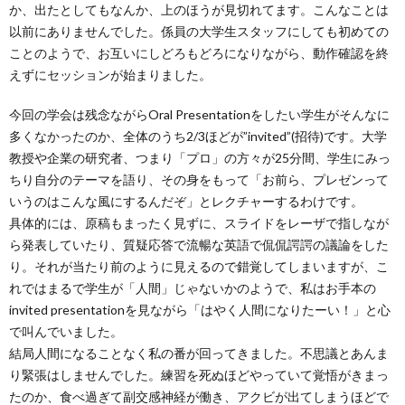
か、出たとしてもなんか、上のほうが見切れてます。こんなことは
以前にありませんでした。係員の大学生スタッフにしても初めての
ことのようで、お互いにしどろもどろになりながら、動作確認を終
えずにセッションが始まりました。
今回の学会は残念ながらOral Presentationをしたい学生がそんなに
多くなかったのか、全体のうち2/3ほどが”invited”(招待)です。大学
教授や企業の研究者、つまり「プロ」の方々が25分間、学生にみっ
ちり自分のテーマを語り、その身をもって「お前ら、プレゼンって
いうのはこんな風にするんだぞ」とレクチャーするわけです。
具体的には、原稿もまったく見ずに、スライドをレーザで指しなが
ら発表していたり、質疑応答で流暢な英語で侃侃諤諤の議論をした
り。それが当たり前のように見えるので錯覚してしまいますが、こ
れではまるで学生が「人間」じゃないかのようで、私はお手本の
invited presentationを見ながら「はやく人間になりたーい！」と心
で叫んでいました。
結局人間になることなく私の番が回ってきました。不思議とあんま
り緊張はしませんでした。練習を死ぬほどやっていて覚悟がきまっ
たのか、食べ過ぎて副交感神経が働き、アクビが出てしまうほどで