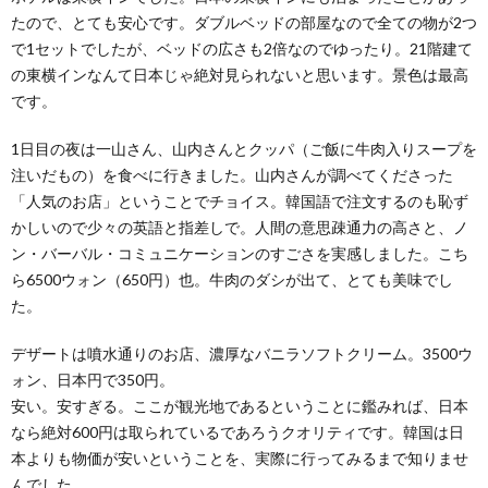
たので、とても安心です。ダブルベッドの部屋なので全ての物が2つ
で1セットでしたが、ベッドの広さも2倍なのでゆったり。21階建て
の東横インなんて日本じゃ絶対見られないと思います。景色は最高
です。
1日目の夜は一山さん、山内さんとクッパ（ご飯に牛肉入りスープを
注いだもの）を食べに行きました。山内さんが調べてくださった
「人気のお店」ということでチョイス。韓国語で注文するのも恥ず
かしいので少々の英語と指差しで。人間の意思疎通力の高さと、ノ
ン・バーバル・コミュニケーションのすごさを実感しました。こち
ら6500ウォン（650円）也。牛肉のダシが出て、とても美味でし
た。
デザートは噴水通りのお店、濃厚なバニラソフトクリーム。3500ウ
ォン、日本円で350円。
安い。安すぎる。ここが観光地であるということに鑑みれば、日本
なら絶対600円は取られているであろうクオリティです。韓国は日
本よりも物価が安いということを、実際に行ってみるまで知りませ
んでした。