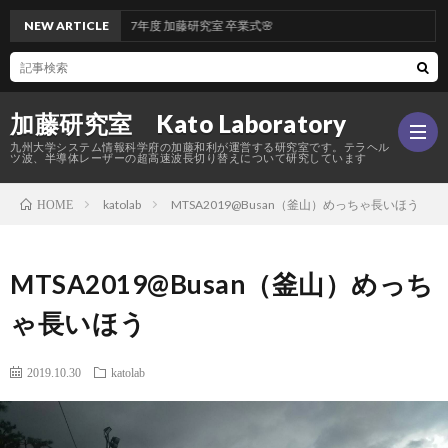
🌸令和7年度 加藤研究室 卒業式🌸
NEW ARTICLE
加藤研究室 Kato Laboratory
九州大学システム情報科学府の加藤和利が運営する研究室です。テラヘル
ツ波、半導体レーザーの超高速波長切り替えについて研究しています
katolab
MTSA2019@Busan（釜山）めっちゃ長いほう
HOME
Hom
MTSA2019@Busan（釜山）めっち
研
ゃ長いほう
究
メ
2019.10.30
katolab
内
ン
活