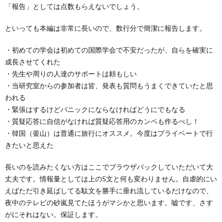
ス
「報告」としては点数もらえないでしょう。
といっても本編は非常に長いので、数行分で簡潔に報告します。
・初めての学会は初めての国際学会で不安だったが、自らを確実に
成長させてくれた
・先生や周りの人達のサポートは頼もしい
・当研究室からの参加者は皆、発表も質問もうまくできていたと思
われる
・緊張はするけどパニックにならなければどうにでもなる
・質疑応答に自信がなければ質疑応答用のカンペも作るべし！
・韓国（釜山）は普通に旅行にオススメ。今度はプライベートで行
きたいと思えた
長いのを読みたくない方はここでブラウザバックしていただいて大
丈夫です。情報量としては上の5文と何も変わりません。自虐的にい
えばただ引き延ばしてる駄文を勝手に垂れ流しているだけなので、
夜中のテレビの砂嵐見てたほうがマシかと思います。嘘です、さす
がにそれはない。保証します。