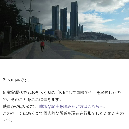
容
バ
動
学
ー
報
会
論
告
発
文
受
表
賞
外
＆
部
卒
B4の山本です。
助
連
業
ア
研究室歴代でもおそらく初の「B4にして国際学会」を経験したの
成
携
生
ク
で、そのことをここに書きます。
熱量がやばいので、
簡潔な記事を読みたい方はこちらへ
。
このページはあくまで個人的な所感を現在進行形でしたためたもの
セ
です。