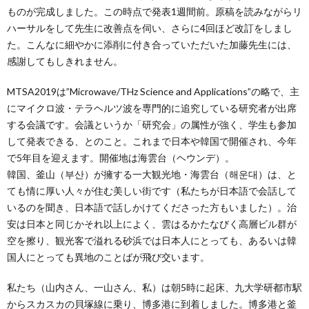
ものが完成しました。この時点で発表1週間前。原稿を読みながらリ
ハーサルをして先生に改善点を伺い、さらに4回ほど改訂をしまし
た。こんなに細やかに添削に付き合っていただいた加藤先生には、
感謝してもしきれません。
MTSA2019は”Microwave/THz Science and Applications”の略で、主
にマイクロ波・テラヘルツ波を専門的に追究している研究者が出席
する会議です。会議というか「研究会」の属性が強く、学生も参加
して発表できる、とのこと。これまで日本や韓国で開催され、今年
で5年目を迎えます。開催地は海雲台（ヘウンデ）。
韓国、釜山（부산）が擁する一大観光地・海雲台（해운대）は、と
ても情に厚い人々が住む美しい街です（私たちが日本語で会話して
いるのを聞き、日本語で話しかけてくださった方もいました）。治
安は日本と同じかそれ以上によく、雲はるかたなびく高層ビル群が
空を擦り、観光客で溢れる砂浜では日本人にとっても、あるいは韓
国人にとっても異地のことばが飛び交います。
私たち（山内さん、一山さん、私）は朝5時に起床、九大学研都市駅
からスカスカの貝塚線に乗り、博多港に到着しました。博多港と釜