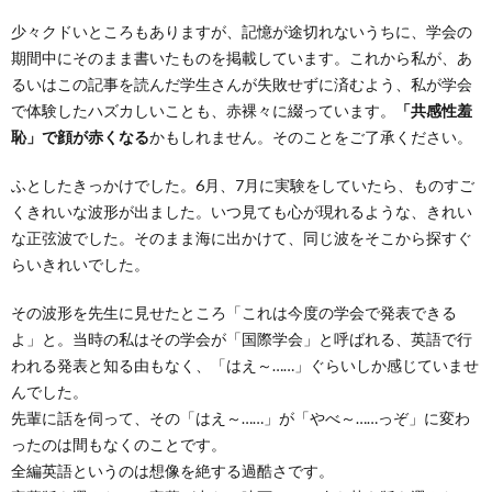
少々クドいところもありますが、記憶が途切れないうちに、学会の
期間中にそのまま書いたものを掲載しています。これから私が、あ
るいはこの記事を読んだ学生さんが失敗せずに済むよう、私が学会
で体験したハズカしいことも、赤裸々に綴っています。
「共感性羞
恥」で顔が赤くなる
かもしれません。そのことをご了承ください。
ふとしたきっかけでした。6月、7月に実験をしていたら、ものすご
くきれいな波形が出ました。いつ見ても心が現れるような、きれい
な正弦波でした。そのまま海に出かけて、同じ波をそこから探すぐ
らいきれいでした。
その波形を先生に見せたところ「これは今度の学会で発表できる
よ」と。当時の私はその学会が「国際学会」と呼ばれる、英語で行
われる発表と知る由もなく、「はえ～……」ぐらいしか感じていませ
んでした。
先輩に話を伺って、その「はえ～……」が「やべ～……っぞ」に変わ
ったのは間もなくのことです。
全編英語というのは想像を絶する過酷さです。