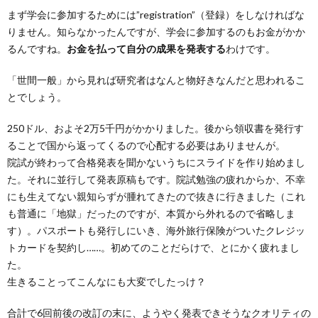
まず学会に参加するためには”registration”（登録）をしなければな
りません。知らなかったんですが、学会に参加するのもお金がかか
るんですね。
お金を払って自分の成果を発表する
わけです。
「世間一般」から見れば研究者はなんと物好きなんだと思われるこ
とでしょう。
250ドル、およそ2万5千円がかかりました。後から領収書を発行す
ることで国から返ってくるので心配する必要はありませんが。
院試が終わって合格発表を聞かないうちにスライドを作り始めまし
た。それに並行して発表原稿もです。院試勉強の疲れからか、不幸
にも生えてない親知らずが腫れてきたので抜きに行きました（これ
も普通に「地獄」だったのですが、本質から外れるので省略しま
す）。パスポートも発行しにいき、海外旅行保険がついたクレジッ
トカードを契約し……。初めてのことだらけで、とにかく疲れまし
た。
生きることってこんなにも大変でしたっけ？
合計で6回前後の改訂の末に、ようやく発表できそうなクオリティの