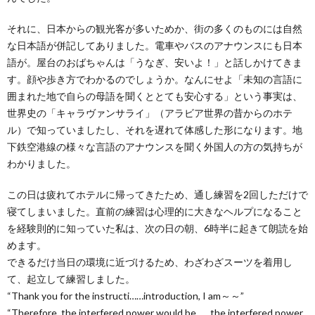
それに、日本からの観光客が多いためか、街の多くのものには自然
な日本語が併記してありました。電車やバスのアナウンスにも日本
語が。屋台のおばちゃんは「うなぎ、安いよ！」と話しかけてきま
す。顔や歩き方でわかるのでしょうか。なんにせよ「未知の言語に
囲まれた地で自らの母語を聞くととても安心する」という事実は、
世界史の「キャラヴァンサライ」（アラビア世界の昔からのホテ
ル）で知っていましたし、それを遅れて体感した形になります。地
下鉄空港線の様々な言語のアナウンスを聞く外国人の方の気持ちが
わかりました。
この日は疲れてホテルに帰ってきたため、通し練習を2回しただけで
寝てしまいました。直前の練習は心理的に大きなヘルプになること
を経験則的に知っていた私は、次の日の朝、6時半に起きて朗読を始
めます。
できるだけ当日の環境に近づけるため、わざわざスーツを着用し
て、起立して練習しました。
“Thank you for the instructi……introduction, I am～～”
“Therefore, the interfered power would be……the interfered power