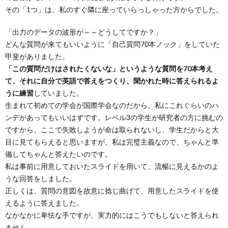
その「1つ」は、私のすぐ隣に座っていらっしゃった方からでした。
「出力のデータの波形が～～どうしてですか？」
どんな質問が来てもいいように「自己質問70本ノック」をしていた
甲斐がありました。
「この質問だけはされたくないな」というような質問を70本考え
て、それに自分で英語で答えをつくり、聞かれた時に答えられるよ
うに練習
していました。
生まれて初めての学会が国際学会なのだから、私にこれぐらいのハ
ンデがあってもいいはずです。レベル3の学生が研究者の方に挑むの
ですから。ここで失敗しようが命は取られないし、学生だからと大
目に見てもらえると思いますが、私は完璧主義なので、ちゃんと準
備してちゃんと答えたいのです。
私は事前に用意しておいたスライドを用いて、流暢に見えるかのよ
うな回答をしました。
正しくは、質問の意図を故意に捻じ曲げて、用意したスライドを使
えるように答えました。
なかなかに卑怯な手ですが、実力的にはこうでもしないと答えられ
ません。