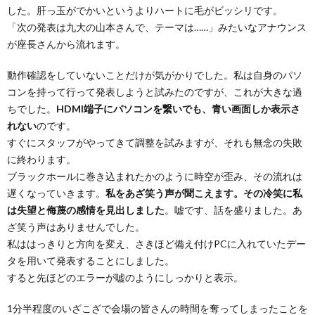
した。肝っ玉がでかいというよりハートに毛がビッシリです。
「次の発表は九大の山本さんで、テーマは……」みたいなアナウンス
が座長さんから流れます。
動作確認をしていないことだけが気がかりでした。私は自身のパソ
コンを持って行って発表しようと試みたのですが、これが大きな過
ちでした。
HDMI端子にパソコンを繋いでも、青い画面しか表示さ
れない
のです。
すぐにスタッフがやってきて調整を試みますが、それも無念の失敗
に終わります。
ブラックホールに巻き込まれたかのように時空が歪み、その流れは
遅くなっていきます。
私をあざ笑う声が聞こえます。その冷笑に私
は失望と侮蔑の感情を見出しました
。嘘です、話を盛りました。あ
ざ笑う声はありませんでした。
私ははっきりと方向を変え、さきほど備え付けPCに入れていたデー
タを用いて発表することにしました。
すると先ほどのエラーが嘘のようにしっかりと表示。
1分半程度のいざこざで会場の皆さんの時間を奪ってしまったことを