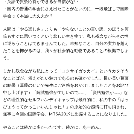
・英語で質疑応答ができるか自信がない
・国内の普通の学会にさえ出たことがないのに、一段飛ばしで国際
学会って本当に大丈夫か？
人間は「やる楽しさ」よりも「やらないことの言い訳」のほうを何
倍もすぐに思いつくという悲しい生き物で、私も残念ながらその性
に逆らうことはできませんでした。未知なこと、自分の実力を越え
たことを怖がるのは、我々が社会的な動物であることの根拠でしょ
う。
しかし残念ながら私にとって「コクサイガッカイ」というカタそう
なことばが、堪えがたい魅力であるのも確かでした。長い長い葛藤
の結果（葛藤のせいで先生にご迷惑をおかけしましたことをお詫び
申し上げます）「院試勉強が忙しいので……」「資格勉強が……」な
どの理性的なセルフハンディキャップは最終的に、私の中の「はっ
ぴょうってかっこいいんじゃね！」の原始的な感情に打ち消され、
無事に今回の国際学会、MTSA2019に出席することになりました。
やることは確かに多かったです。確かに。あーめん。