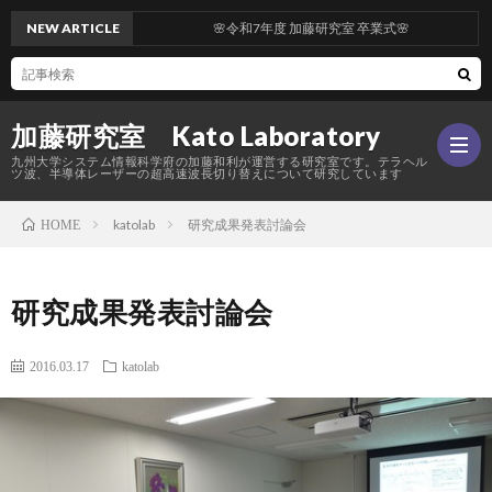
NEW ARTICLE
🌸令和7年度 加藤研究室 卒業式🌸
加藤研究室 Kato Laboratory
九州大学システム情報科学府の加藤和利が運営する研究室です。テラヘル
ツ波、半導体レーザーの超高速波長切り替えについて研究しています
katolab
研究成果発表討論会
HOME
Hom
研究成果発表討論会
研
2016.03.17
katolab
究
メ
内
ン
活