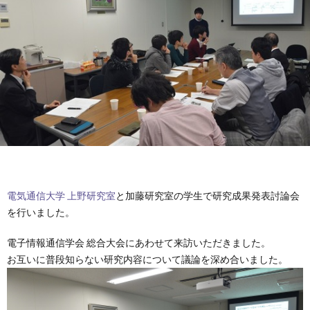
容
バ
動
学
ー
報
会
論
告
発
文
受
表
賞
外
＆
部
卒
電気通信大学 上野研究室
と加藤研究室の学生で研究成果発表討論会
助
連
業
ア
を行いました。
成
携
生
ク
電子情報通信学会 総合大会にあわせて来訪いただきました。
お互いに普段知らない研究内容について議論を深め合いました。
セ