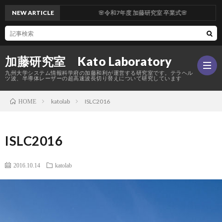
NEW ARTICLE
🌸令和7年度 加藤研究室 卒業式🌸
加藤研究室 Kato Laboratory
九州大学システム情報科学府の加藤和利が運営する研究室です。テラヘル
ツ波、半導体レーザーの超高速波長切り替えについて研究しています
katolab
ISLC2016
HOME
Hom
ISLC2016
研
2016.10.14
katolab
究
メ
内
ン
活