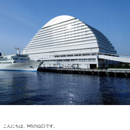
容
バ
動
学
ー
報
会
論
告
発
文
受
表
賞
外
＆
部
卒
助
連
業
ア
成
携
生
ク
セ
こんにちは、M1の山口です。