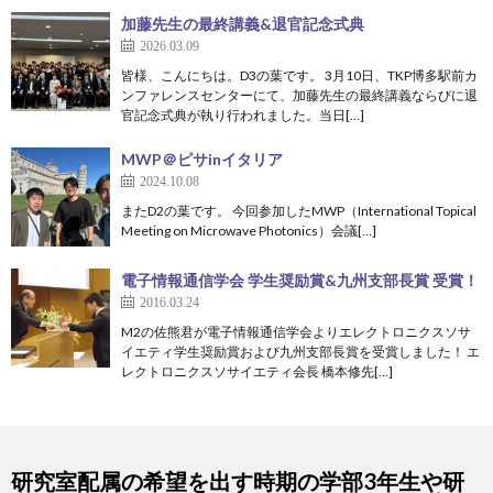
加藤先生の最終講義&退官記念式典
2026.03.09
皆様、こんにちは。D3の葉です。 3月10日、TKP博多駅前カ
ンファレンスセンターにて、加藤先生の最終講義ならびに退
官記念式典が執り行われました。当日[…]
MWP＠ピサinイタリア
2024.10.08
またD2の葉です。 今回参加したMWP（International Topical
Meeting on Microwave Photonics）会議[…]
電子情報通信学会 学生奨励賞&九州支部長賞 受賞！
2016.03.24
M2の佐熊君が電子情報通信学会よりエレクトロニクスソサ
イエティ学生奨励賞および九州支部長賞を受賞しました！ エ
レクトロニクスソサイエティ会長 橋本修先[…]
研究室配属の希望を出す時期の学部3年生や研