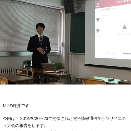
容
バ
動
学
ー
報
会
論
告
発
文
受
表
賞
外
＆
部
卒
助
連
業
ア
成
携
生
ク
M2の坪井です。
セ
今回は、 2016/9/20～23で開催された電子情報通信学会ソサイエテ
ィ大会の報告をします。