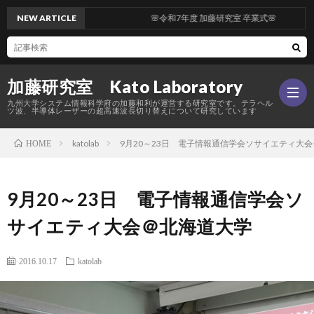
NEW ARTICLE
🌸令和7年度 加藤研究室 卒業式🌸
加藤研究室 Kato Laboratory
九州大学システム情報科学府の加藤和利が運営する研究室です。テラヘル
ツ波、半導体レーザーの超高速波長切り替えについて研究しています
katolab
9月20～23日 電子情報通信学会ソサイエティ大
HOME
Hom
9月20～23日 電子情報通信学会ソ
研
サイエティ大会＠北海道大学
究
メ
2016.10.17
katolab
内
ン
活