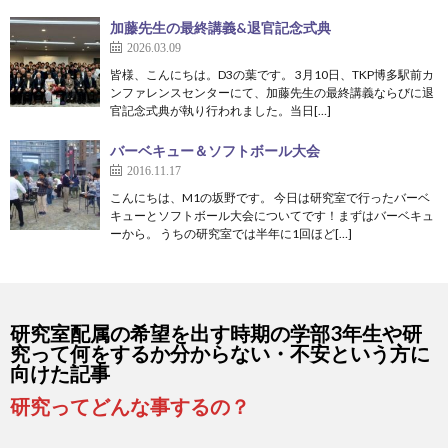
加藤先生の最終講義&退官記念式典
2026.03.09
皆様、こんにちは。D3の葉です。 3月10日、TKP博多駅前カ
ンファレンスセンターにて、加藤先生の最終講義ならびに退
官記念式典が執り行われました。当日[…]
バーベキュー＆ソフトボール大会
2016.11.17
こんにちは、M1の坂野です。 今日は研究室で行ったバーベ
キューとソフトボール大会についてです！まずはバーベキュ
ーから。 うちの研究室では半年に1回ほど[…]
研究室配属の希望を出す時期の学部3年生や研
究って何をするか分からない・不安という方に
向けた記事
研究ってどんな事するの？