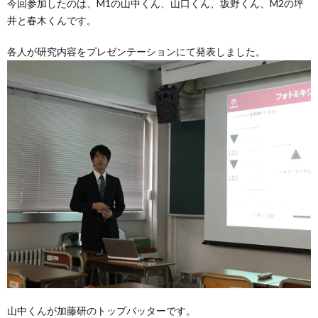
ス
今回参加したのは、M1の山中くん、山口くん、坂野くん、M2の坪
井と春木くんです。
各人が研究内容をプレゼンテーションにて発表しました。
山中くんが加藤研のトップバッターです。