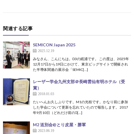
関連する記事
SEMICON Japan 2025
2025.12.19
みなさん、こんにちは。D3の紙浦です。 この度は、2025年
12月17日から19日にかけて、東京ビッグサイトで開催され
た半導体関連の展示会「SEMIC[…]
レーザー学会九州支部＠長崎雲仙有明ホテル（受
賞）
2018.01.03
たいへんお久しぶりです。M1の光枝です。かなり前に参加
した学会について更新を忘れていたので報告します。 2017
年9月10日（どれだけ前の話̷[…]
M2 送別会@とり皮屋・勝軍
2023.06.19