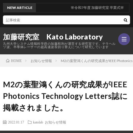
NEW ARTICLE
🌸令和7年度 加藤研究室 卒業式🌸
加藤研究室 Kato Laboratory
九州大学システム情報科学府の加藤和利が運営する研究室です。テラヘル
ツ波、半導体レーザーの超高速波長切り替えについて研究しています
お知らせ情報
M2の葉聖鴻くんの研究成果がIEEE Photonics 
HOME
Hom
M2の葉聖鴻くんの研究成果がIEEE
研
Photonics Technology Letters誌に
究
メ
掲載されました。
内
ン
活
2022.01.17
katolab
お知らせ情報