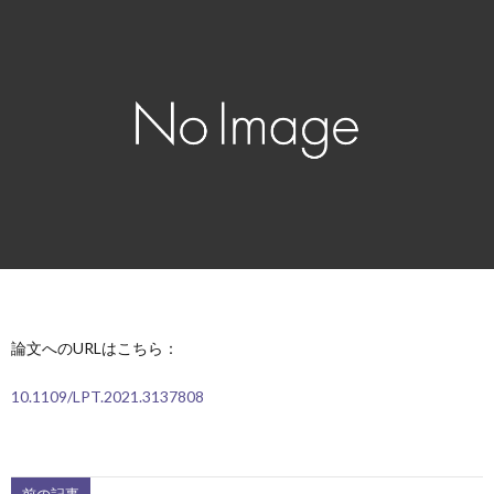
容
バ
動
学
ー
報
会
論
告
発
文
受
表
賞
外
＆
部
卒
助
連
業
ア
論文へのURLはこちら：
成
携
生
ク
10.1109/LPT.2021.3137808
セ
前の記事