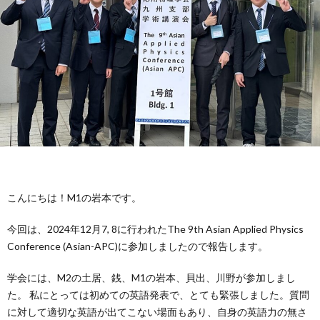
容
バ
動
学
ー
報
会
論
告
発
文
受
表
賞
外
＆
部
卒
こんにちは！M1の岩本です。
助
連
業
ア
今回は、2024年12月7, 8に行われたThe 9th Asian Applied Physics
成
携
生
ク
Conference (Asian-APC)に参加しましたので報告します。
学会には、M2の土居、銭、M1の岩本、貝出、川野が参加しまし
セ
た。 私にとっては初めての英語発表で、とても緊張しました。質問
に対して適切な英語が出てこない場面もあり、自身の英語力の無さ