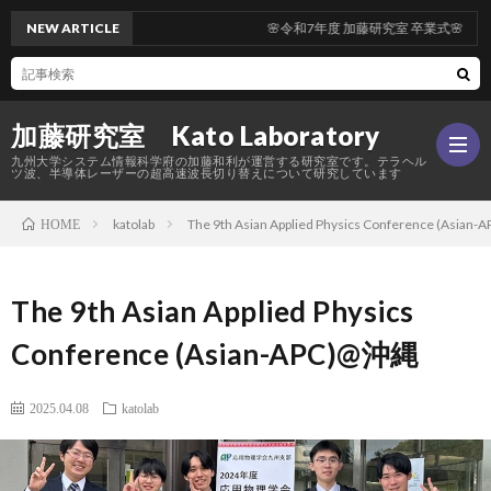
NEW ARTICLE
🌸令和7年度 加藤研究室 卒業式🌸
加藤研究室 Kato Laboratory
九州大学システム情報科学府の加藤和利が運営する研究室です。テラヘル
ツ波、半導体レーザーの超高速波長切り替えについて研究しています
katolab
The 9th Asian Applied Physics Conference (Asia
HOME
Hom
The 9th Asian Applied Physics
研
Conference (Asian-APC)@沖縄
究
メ
2025.04.08
katolab
内
ン
活