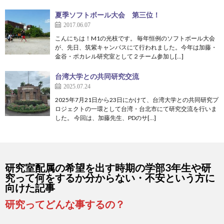
夏季ソフトボール大会 第三位！
2017.06.07
こんにちは！M1の光枝です。 毎年恒例のソフトボール大会
が、先日、筑紫キャンパスにて行われました。今年は加藤・
金谷・ポカレル研究室として２チーム参加し[…]
台湾大学との共同研究交流
2025.07.24
2025年7月21日から23日にかけて、台湾大学との共同研究プ
ロジェクトの一環として台湾・台北市にて研究交流を行いま
した。 今回は、加藤先生、PDのサ[…]
研究室配属の希望を出す時期の学部3年生や研
究って何をするか分からない・不安という方に
向けた記事
研究ってどんな事するの？