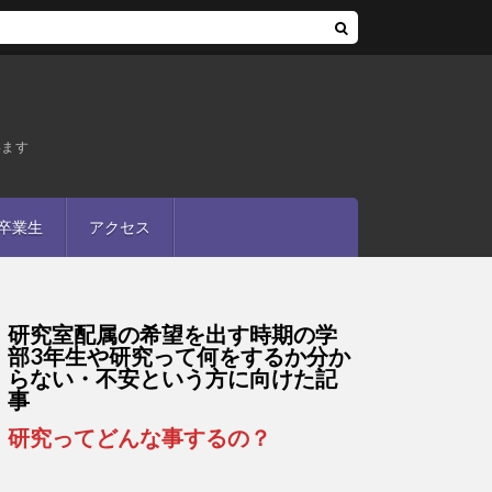
います
卒業生
アクセス
研究室配属の希望を出す時期の学
部3年生や研究って何をするか分か
らない・不安という方に向けた記
事
研究ってどんな事するの？