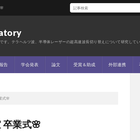
tory
です。テラヘルツ波、半導体レーザーの超高速波長切り替えについて研究して
報告
学会発表
論文
受賞＆助成
外部連携
業式🌸
 卒業式🌸