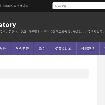
研究室 卒業式🌸
tory
です。テラヘルツ波、半導体レーザーの超高速波長切り替えについて研究して
報告
学会発表
論文
受賞＆助成
外部連携